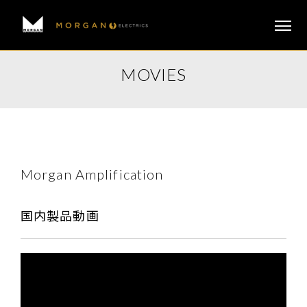
ABOUT
MOVIES
PRODUCTS
ARTISTS
MOVIES
Morgan Amplification
NEWS
国内製品動画
SUPPORT