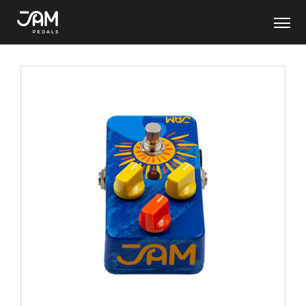
ABOUT
PRODUCTS
Pedal Lineup
Custom Artwork
ARTISTS
MOVIES
NEWS