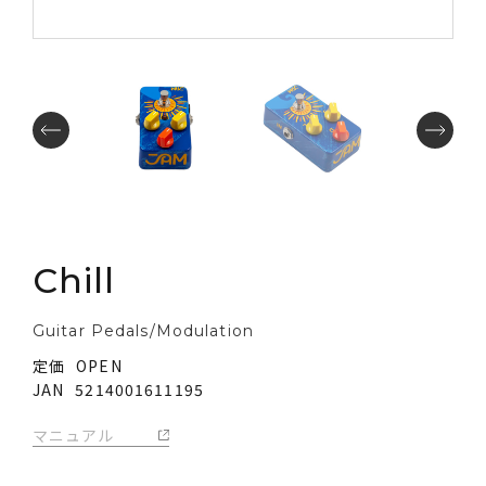
SUPPORT
©Quanta Intl.
Chill
Guitar Pedals/Modulation
定価
OPEN
JAN
5214001611195
マニュアル