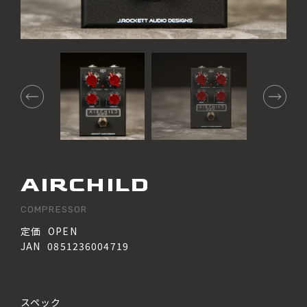
©Quanta Intl.
AIRCHILD
COMPRESSOR
定価
OPEN
JAN
0851236004719
スペック