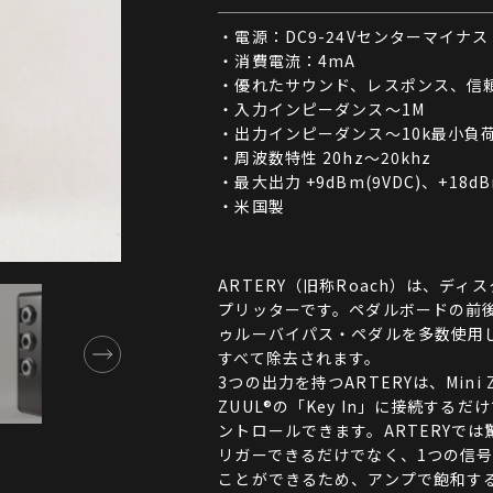
・電源：DC9-24Vセンターマイナス
・消費電流：4mA
・優れたサウンド、レスポンス、信
・入力インピーダンス～1M
・出力インピーダンス～10k最小負
・周波数特性 20hz～20khz
・最大出力 +9dBm(9VDC)、+18dB
・米国製
ARTERY（旧称Roach）は、デ
プリッターです。ペダルボードの前後
ゥルーバイパス・ペダルを多数使用
すべて除去されます。
3つの出力を持つARTERYは、Mini
ZUUL®の「Key In」に接続する
ントロールできます。ARTERYで
リガーできるだけでなく、1つの信
ことができるため、アンプで飽和す