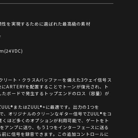
頼性を実現するために選ばれた最高級の素材
荷
m(24VDC)
ィスクリート・クラスAバッファーを備えた3ウェイ信号ス
にARTERYを配置することでトーンが復元され、ト
したボードで発生するトップエンドのロス（容量）が
 ZUUL®またはZUUL®+に最適です。出力の1つを
だけで、オリジナルのクリーンなギター信号でZUUL®をコ
は驚くほど多くのオプションが利用可能で、ゲートをト
号をアンプに送り、もう1つをインターフェースに送る
る前に信号を録音できます。この追加コントロールに