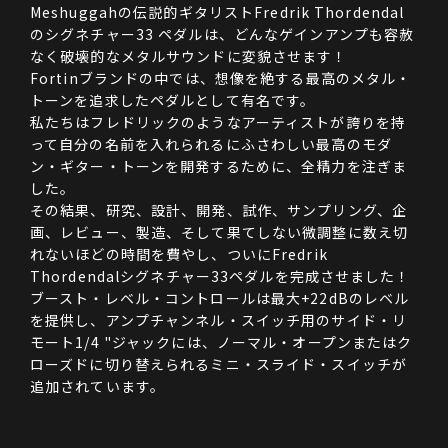
Meshuggahの伝説的ギタリストFredrik Thordendal
のシグネチャー33 ペダルは、どんなゲインアンプも容赦
なく破壊的なメタルサウンドに変貌させます！

Fortinブランドの中では、想像を絶する最高のメタル・
トーンを追求したペダルとして有名です。

私たちはフレドリックのようなアーティストが誇りを持
って自分の名前を入れられるにふさわしい最高のモダ
ン・ギター・トーンを開発するために、全精力を注ぎま
した。

その結果、研究、設計、開発、試作、サンプリング、企
画、レビュー、製造、そして果てしない微調整に数え切
れないほどの時間を費やし、ついにFredrik 
Thordendalシグネチャー33ペダルを完成させました！

ブースト・レベル・コントロールは最大+22dBのレベル
を提供し、アンプチャンネル・スイッチ用のサイド・リ
モート1/4 "ジャックには、ノーマル・オープンまたはク
ローズドに切り替えられるミニ・スライド・スイッチが
追加されています。
