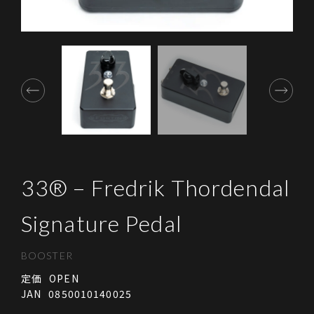
©Quanta Intl.
33® – Fredrik Thordendal
Signature Pedal
BOOSTER
定価
OPEN
JAN
0850010140025