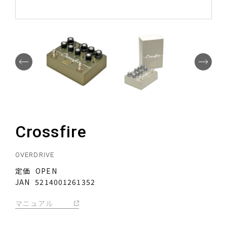
©Quanta Intl.
Crossfire
OVERDRIVE
定価
OPEN
JAN
5214001261352
マニュアル